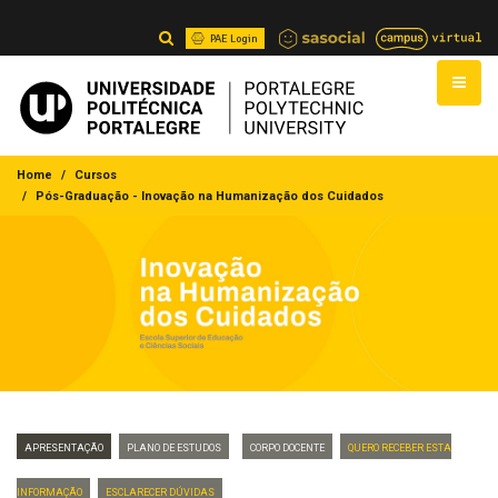
PAE Login
Home
Cursos
Pós-Graduação - Inovação na Humanização dos Cuidados
Apresentação
Plano de Estudos
Corpo Docente
Quero Receber Esta
Informação
Esclarecer dúvidas