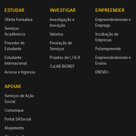
ESTUDAR
INVESTIGAR
EMPREENDER
Oferta Formativa
Investigação e
Empreendedorismo e
Inovação
Emprego
Serviços
Académicos
Valoriza
Incubação de
Empresas
Provedor do
Prestação de
Estudante
Serviços
Poliempreende
Estudante
Projetos de I, I & D
Empreendedorismo e
Internacional
Ensino
CoLAB BIOREF
Acesso e Ingresso
ENOVE+
APOIAR
Serviços de Ação
Social
Comunique
Portal SASocial
Alojamento