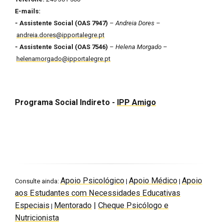
E-mails:
- Assistente Social (OAS 7947)
–
Andreia Dores
–
andreia.dores@ipportalegre.pt
- Assistente Social (OAS 7546)
–
Helena Morgado
–
helenamorgado@ipportalegre.pt
Programa Social Indireto -
IPP Amigo
Apoio Psicológico
Apoio Médico
Apoio
Consulte ainda:
|
|
aos Estudantes com Necessidades Educativas
Especiais
Mentorado
|
Cheque Psicólogo e
|
Nutricionista