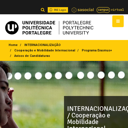
PAE Login
Home
INTERNACIONALIZAÇÃO
Cooperação e Mobilidade Internacional
Programa Erasmus+
Avisos de Candidaturas
INTERNACIONALIZA
/ Cooperação e
Mobilidade