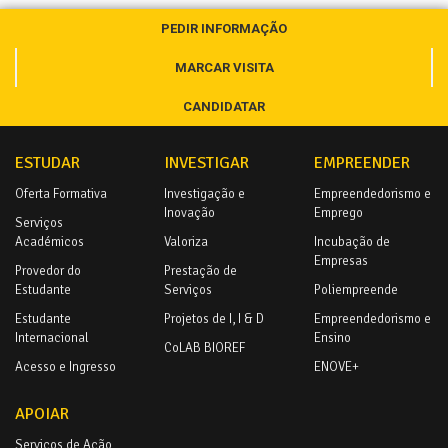
PEDIR INFORMAÇÃO
MARCAR VISITA
CANDIDATAR
ESTUDAR
INVESTIGAR
EMPREENDER
Oferta Formativa
Investigação e
Empreendedorismo e
Inovação
Emprego
Serviços
Académicos
Valoriza
Incubação de
Empresas
Provedor do
Prestação de
Estudante
Serviços
Poliempreende
Estudante
Projetos de I, I & D
Empreendedorismo e
Internacional
Ensino
CoLAB BIOREF
Acesso e Ingresso
ENOVE+
APOIAR
Serviços de Ação