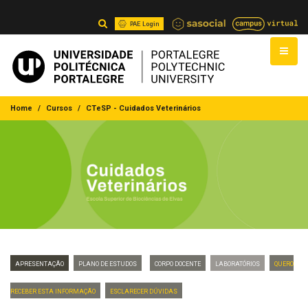
PAE Login
Home
Cursos
CTeSP - Cuidados Veterinários
Apresentação
Plano de Estudos
Corpo Docente
Laboratórios
Quero
Receber Esta Informação
Esclarecer dúvidas