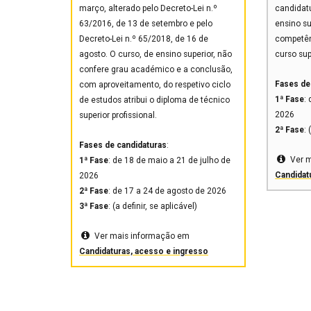
março, alterado pelo Decreto-Lei n.º
candidatu
63/2016, de 13 de setembro e pelo
ensino s
Decreto-Lei n.º 65/2018, de 16 de
competên
agosto. O curso, de ensino superior, não
curso sup
confere grau académico e a conclusão,
Fases de
com aproveitamento, do respetivo ciclo
1ª Fase
:
de estudos atribui o diploma de técnico
2026
superior profissional.
2ª Fase
: 
Fases de candidaturas
:
Ver 
1ª Fase
: de 18 de maio a 21 de julho de
Candidat
2026
2ª Fase
: de 17 a 24 de agosto de 2026
3ª Fase
: (a definir, se aplicável)
Ver mais informação em
Candidaturas, acesso e ingresso