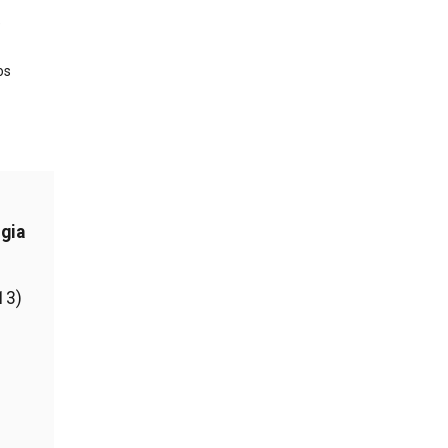
e
os
gia
13)