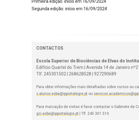
Primeira edição:
início em 16/09/2024
Segunda edição:
início em 16/09/2024
CONTACTOS
Escola Superior de Biociências de Elvas do Instit
Edifício Quartel do Trem | Avenida 14 de Janeiro nº2
Tlf. 245301502 | 268628528 | 927290689
Para obter informações mais detalhadas sobre cursos ou ca
s.alunos.esbe@ipportalegre.pt
ou
servicos.academicos@ippo
Para marcação de visitas é favor contactar o Gabinete de
gci.esbe@ipportalegre.pt
| Tlf. 245 301 510