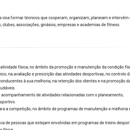
ica visa formar técnicos que cooperam, organizam, planeiam e intervêm
s, clubes, associações, ginásios, empresas e academias de fitness.
 atividade física, no âmbito da promoção e manutenção da condição físi
ico, na avaliação e prescrição das atividades desportivas, no controlo d
conducentes à sua melhoria, na retenção dos clientes e na promoção d
audáveis.
s no acompanhamento de atividades relacionadas com o planeamento,
sportivo.
s para a competição, no âmbito de programas de manutenção e melhoria 
sica de pessoas que estejam envolvidas em programas de treino despor
 física.