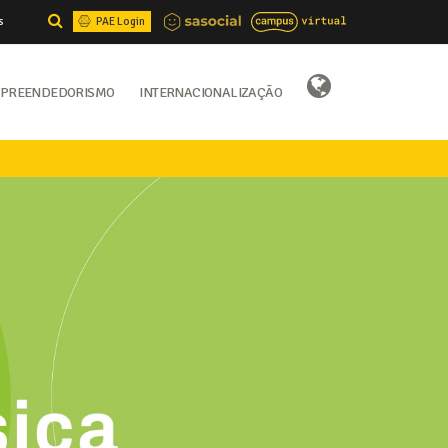
s
PAE Login
preendedorismo
Internacionalização
Select Language
▼