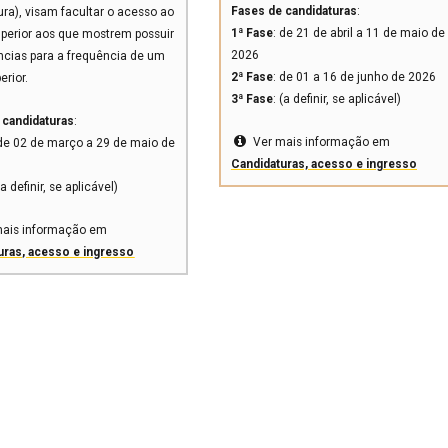
Fases de candidaturas
:
ra), visam facultar o acesso ao
1ª Fase
: de 21 de abril a 11 de maio de
uperior aos que mostrem possuir
2026
cias para a frequência de um
2ª Fase
: de 01 a 16 de junho de 2026
erior.
3ª Fase
: (a definir, se aplicável)
 candidaturas
:
Ver mais informação em
 de 02 de março a 29 de maio de
Candidaturas, acesso e ingresso
(a definir, se aplicável)
mais informação em
uras, acesso e ingresso