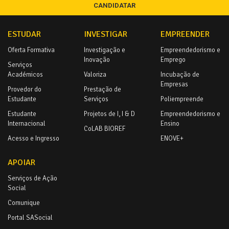
CANDIDATAR
ESTUDAR
INVESTIGAR
EMPREENDER
Oferta Formativa
Investigação e
Empreendedorismo e
Inovação
Emprego
Serviços
Académicos
Valoriza
Incubação de
Empresas
Provedor do
Prestação de
Estudante
Serviços
Poliempreende
Estudante
Projetos de I, I & D
Empreendedorismo e
Internacional
Ensino
CoLAB BIOREF
Acesso e Ingresso
ENOVE+
APOIAR
Serviços de Ação
Social
Comunique
Portal SASocial