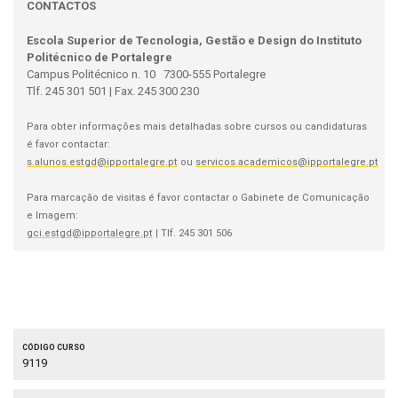
CONTACTOS
Escola Superior de Tecnologia, Gestão e Design do Instituto
Politécnico de Portalegre
Campus Politécnico n. 10 7300-555 Portalegre
Tlf. 245 301 501 | Fax. 245 300 230
Para obter informações mais detalhadas sobre cursos ou candidaturas
é favor contactar:
s.alunos.estgd@ipportalegre.pt
ou
servicos.academicos@ipportalegre.pt
Para marcação de visitas é favor contactar o Gabinete de Comunicação
e Imagem:
gci.estgd@ipportalegre.pt
| Tlf. 245 301 506
Código curso
9119