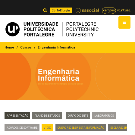
PAE Login
Home
Cursos
Engenharia Informática
Apresentação
Plano de Estudos
Corpo Docente
Laboratórios
Acordos de Software
VÍDEO
Quero Receber Esta Informação
Esclarecer