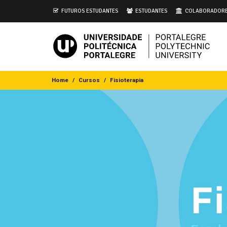
i
FUTUROS ESTUDANTES
ESTUDANTES
COLABORADOR
Home
Cursos
Fisioterapia