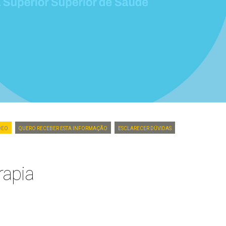
DEO
Quero Receber Esta Informação
Esclarecer dúvidas
rapia