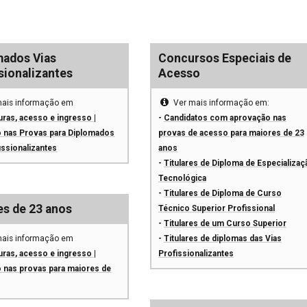
mados Vias
Concursos Especiais de
sionalizantes
Acesso
mais informação em
Ver mais informação em:
uras, acesso e ingresso |
-
Candidatos com aprovação nas
o nas Provas para Diplomados
provas de acesso para maiores de 23
issionalizantes
anos
-
Titulares de Diploma de Especializaç
Tecnológica
-
Titulares de Diploma de Curso
es de 23 anos
Técnico Superior Profissional
-
Titulares de um Curso Superior
mais informação em
-
Titulares de diplomas das Vias
uras, acesso e ingresso |
Profissionalizantes
o nas provas para maiores de