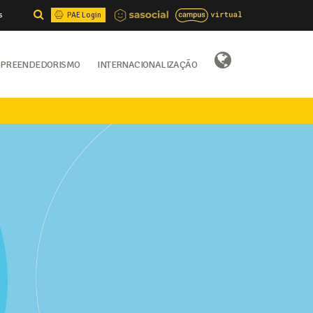
s
PAE Login
preendedorismo
Internacionalização
Select Language
▼