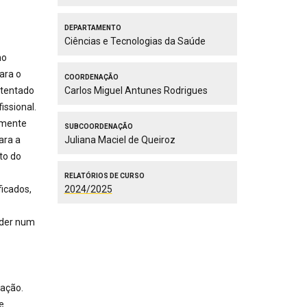
Departamento
Ciências e Tecnologias da Saúde
mo
ara o
Coordenação
stentado
Carlos Miguel Antunes Rodrigues
issional.
amente
Subcoordenação
ara a
Juliana Maciel de Queiroz
to do
Relatórios de Curso
ficados,
2024/2025
nder num
lação.
e