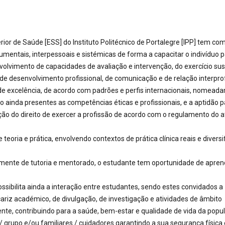
rior de Saúde [ESS] do Instituto Politécnico de Portalegre [IPP] tem co
mentais, interpessoais e sistémicas de forma a capacitar o indivíduo p
volvimento de capacidades de avaliação e intervenção, do exercício su
 de desenvolvimento profissional, de comunicação e de relação interprof
 de excelência, de acordo com padrões e perfis internacionais, nomead
 ainda presentes as competências éticas e profissionais, e a aptidão p
ão do direito de exercer a profissão de acordo com o regulamento do a
oria e prática, envolvendo contextos de prática clínica reais e diversi
ente de tutoria e mentorado, o estudante tem oportunidade de apre
ssibilita ainda a interação entre estudantes, sendo estes convidados a
cariz académico, de divulgação, de investigação e atividades de âmbito
te, contribuindo para a saúde, bem-estar e qualidade de vida da popu
 / grupo e/ou familiares / cuidadores garantindo a sua segurança física 