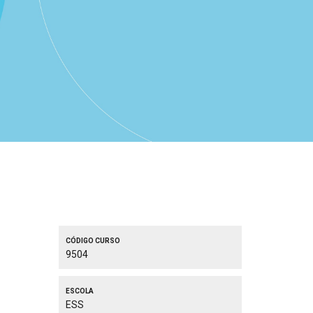
Código curso
9504
Escola
ESS