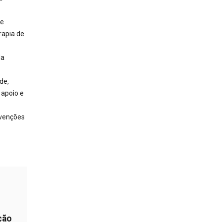
de
rapia de
da
de,
 apoio e
rvenções
ção