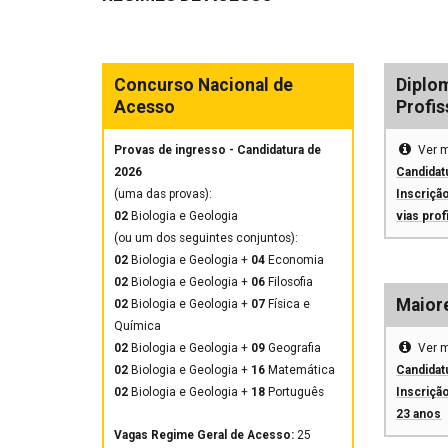
Concurso Nacional de
Diplo
Acesso
Profis
Provas de ingresso - Candidatura de
Ver 
2026
Candidat
(uma das provas):
Inscriçã
02
Biologia e Geologia
vias prof
(ou um dos seguintes conjuntos):
02
Biologia e Geologia +
04
Economia
02
Biologia e Geologia +
06
Filosofia
Maior
02
Biologia e Geologia +
07
Física e
Química
02
Biologia e Geologia +
09
Geografia
Ver 
02
Biologia e Geologia +
16
Matemática
Candidat
02
Biologia e Geologia +
18
Português
Inscriçã
23 anos
Vagas Regime Geral de Acesso:
25