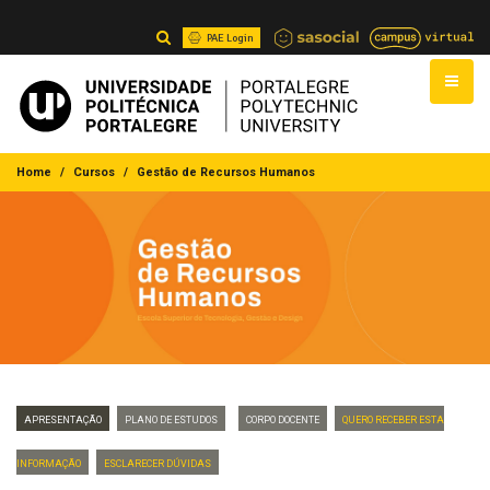
PAE Login
Home
Cursos
Gestão de Recursos Humanos
Apresentação
Plano de Estudos
Corpo Docente
Quero Receber Esta
Informação
Esclarecer dúvidas