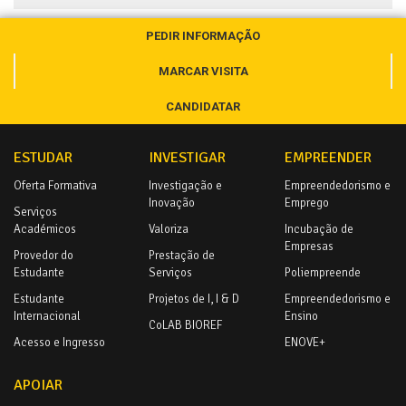
PEDIR INFORMAÇÃO
MARCAR VISITA
CANDIDATAR
ESTUDAR
INVESTIGAR
EMPREENDER
Oferta Formativa
Investigação e
Empreendedorismo e
Inovação
Emprego
Serviços
Académicos
Valoriza
Incubação de
Empresas
Provedor do
Prestação de
Estudante
Serviços
Poliempreende
Estudante
Projetos de I, I & D
Empreendedorismo e
Internacional
Ensino
CoLAB BIOREF
Acesso e Ingresso
ENOVE+
APOIAR