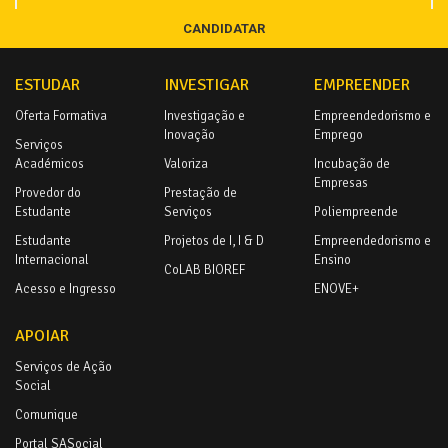
CANDIDATAR
ESTUDAR
INVESTIGAR
EMPREENDER
Oferta Formativa
Investigação e
Empreendedorismo e
Inovação
Emprego
Serviços
Académicos
Valoriza
Incubação de
Empresas
Provedor do
Prestação de
Estudante
Serviços
Poliempreende
Estudante
Projetos de I, I & D
Empreendedorismo e
Internacional
Ensino
CoLAB BIOREF
Acesso e Ingresso
ENOVE+
APOIAR
Serviços de Ação
Social
Comunique
Portal SASocial