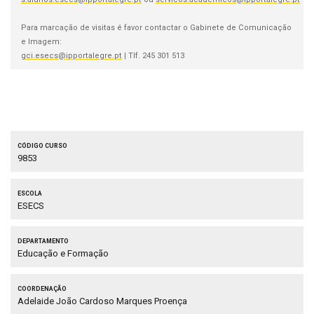
Para marcação de visitas é favor contactar o Gabinete de Comunicação
e Imagem:
gci.esecs@ipportalegre.pt
| Tlf. 245 301 513
Código curso
9853
Escola
ESECS
Departamento
Educação e Formação
Coordenação
Adelaide João Cardoso Marques Proença