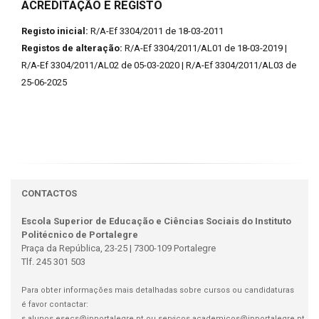
ACREDITAÇÃO E REGISTO
Registo inicial:
R/A-Ef 3304/2011 de 18-03-2011
Registos de alteração:
R/A-Ef 3304/2011/AL01 de 18-03-2019 |
R/A-Ef 3304/2011/AL02 de 05-03-2020 | R/A-Ef 3304/2011/AL03 de
25-06-2025
CONTACTOS
Escola Superior de Educação e Ciências Sociais do Instituto
Politécnico de Portalegre
Praça da República, 23-25 | 7300-109 Portalegre
Tlf. 245 301 503
Para obter informações mais detalhadas sobre cursos ou candidaturas
é favor contactar:
s.alunos.esecs@ipportalegre.pt
ou
servicos.academicos@ipportalegre.pt