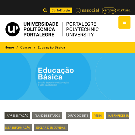
PAE Login
Home
Cursos
Educação Básica
Apresentação
Plano de Estudos
Corpo Docente
VÍDEO
Quero Receber
Esta Informação
Esclarecer dúvidas